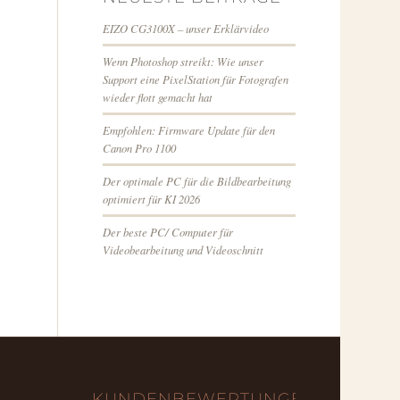
EIZO CG3100X – unser Erklärvideo
Wenn Photoshop streikt: Wie unser
Support eine PixelStation für Fotografen
wieder flott gemacht hat
Empfohlen: Firmware Update für den
Canon Pro 1100
Der optimale PC für die Bildbearbeitung
optimiert für KI 2026
Der beste PC/ Computer für
Videobearbeitung und Videoschnitt
KUNDENBEWERTUNGEN