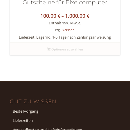
Gutscheine für Pixelcomputer
100,00
1.000,00
Preisspanne:
€
–
€
100,00 €
Enthält 19% MwSt.
bis
zzgl.
Versand
1.000,00 €
Lieferzeit: Lagernd, 1-5 Tage nach Zahlungsanweisung
Optionen auswählen
GUT ZU WISSEN
Bestellvorgang
Lieferzeiten
Versandkosten und Lieferinformationen