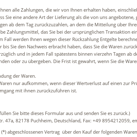
hnen alle Zahlungen, die wir von Ihnen erhalten haben, einschli
ass Sie eine andere Art der Lieferung als die von uns angebotene,
gen ab dem Tag zurückzuzahlen, an dem die Mitteilung über Ihre
be Zahlungsmittel, das Sie bei der ursprünglichen Transaktion ei
em Fall werden Ihnen wegen dieser Rückzahlung Entgelte berechne
r bis Sie den Nachweis erbracht haben, dass Sie die Waren zurüc
erzüglich und in jedem Fall spätestens binnen vierzehn Tagen ab
nden oder zu übergeben. Die Frist ist gewahrt, wenn Sie die Ware
endung der Waren.
 Waren nur aufkommen, wenn dieser Wertverlust auf einen zur Pr
mgang mit ihnen zurückzuführen ist.
üllen Sie bitte dieses Formular aus und senden Sie es zurück.)
rstr. 47a, 82178 Puchheim, Deutschland, Fax: +49 8954212059, 
s (*) abgeschlossenen Vertrag über den Kauf der folgenden Waren