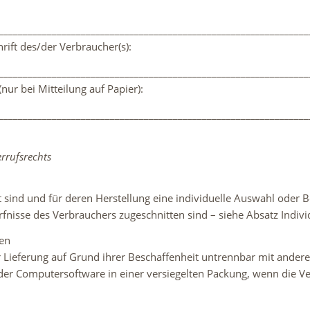
________________________________________________________________
rift des/der Verbraucher(s):
________________________________________________________________
nur bei Mitteilung auf Papier):
________________________________________________________________
errufsrechts
igt sind und für deren Herstellung eine individuelle Auswahl od
ürfnisse des Verbrauchers zugeschnitten sind – siehe Absatz Indiv
gen
r Lieferung auf Grund ihrer Beschaffenheit untrennbar mit ander
er Computersoftware in einer versiegelten Packung, wenn die Ver