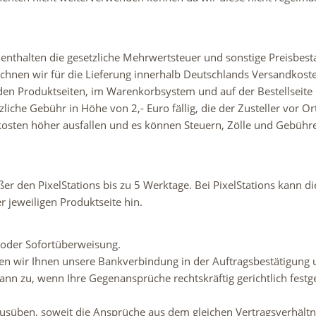
enthalten die gesetzliche Mehrwertsteuer und sonstige Preisbesta
chnen wir für die Lieferung innerhalb Deutschlands Versandkost
n Produktseiten, im Warenkorbsystem und auf der Bestellseite n
iche Gebühr in Höhe von 2,- Euro fällig, die der Zusteller vor Or
sten höher ausfallen und es können Steuern, Zölle und Gebühre
ußer den PixelStations bis zu 5 Werktage. Bei PixelStations kann di
r jeweiligen Produktseite hin.
 oder Sofortüberweisung.
en wir Ihnen unsere Bankverbindung in der Auftragsbestätigung 
nn zu, wenn Ihre Gegenansprüche rechtskräftig gerichtlich festges
usüben, soweit die Ansprüche aus dem gleichen Vertragsverhältni