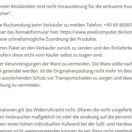
nten Modalitäten sind nicht Voraussetzung für die wirksame Au
cher“.
 Rücksendung beim Verkäufer zu melden Telefon: +49 89 80065
ber das Kontaktformular hier: https://www.pixelcomputer.de/ko
eine schnellstmögliche Zuordnung der Produkte.
tes Paket an den Verkäufer zurück zu senden und den Einlieferb
fern diese nicht vom Käufer selbst zu tragen sind.
Verunreinigungen der Ware zu vermeiden. Die Ware sollte nach
gesendet werden. Ist die Originalverpackung nicht mehr im Besit
 ausreichenden Schutz vor Transportschäden zu sorgen und etw
ckung zu vermeiden.
tionen gilt das Widerrufsrecht nicht. (Waren die nicht vorgeferti
 Verbraucher maßgeblich ist oder die eindeutig auf die persönl
 wir einen hohen individuellen Aufwand bei der Soft- und Hardwa
enten nicht weiterverwenden können da wir diese nicht regelmäßi