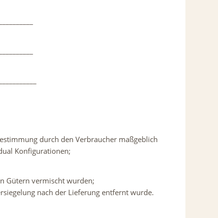
__________
__________
___________
er Bestimmung durch den Verbraucher maßgeblich
idual Konfigurationen;
en Gütern vermischt wurden;
siegelung nach der Lieferung entfernt wurde.