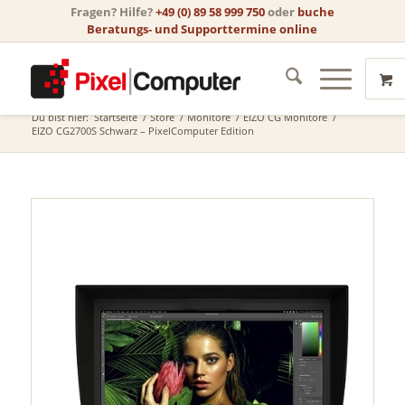
Fragen? Hilfe?
+49 (0) 89 58 999 750
oder
buche
Beratungs- und Supporttermine online
Store
Du bist hier:
Startseite
/
Store
/
Monitore
/
EIZO CG Monitore
/
EIZO CG2700S Schwarz – PixelComputer Edition