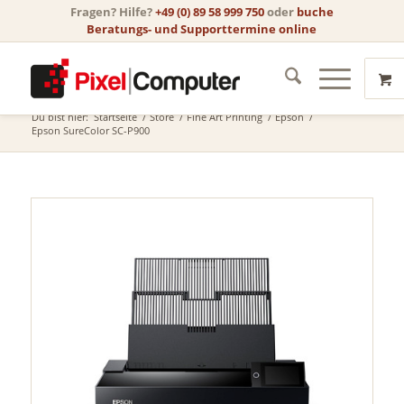
Fragen? Hilfe?
+49 (0) 89 58 999 750
oder
buche
Beratungs- und Supporttermine online
Store
Du bist hier:
Startseite
/
Store
/
Fine Art Printing
/
Epson
/
Epson SureColor SC-P900