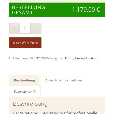
BESTELLUNG
1.179,00
€
GESAMT:
Alt
In den Warenkorb
Artikelnummer:
DRUEPSCP900
Kategorien:
Epson
,
Fine Art Printing
Beschreibung
Zusätzliche Informationen
Rezensionen (0)
Beschreibung
Der SureColor SC-P900 wurde für professionelle