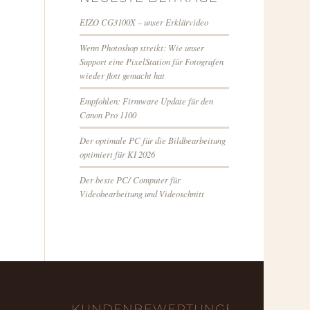
EIZO CG3100X – unser Erklärvideo
Wenn Photoshop streikt: Wie unser
Support eine PixelStation für Fotografen
wieder flott gemacht hat
Empfohlen: Firmware Update für den
Canon Pro 1100
Der optimale PC für die Bildbearbeitung
optimiert für KI 2026
Der beste PC/ Computer für
Videobearbeitung und Videoschnitt
KUNDENBEWERTUNGEN