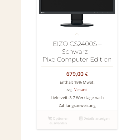
EIZO CS2400S –
Schwarz –
PixelComputer Edition
679,00
€
Enthält 19% MwSt.
zzgl.
Versand
Lieferzeit: 3-7 Werktage nach
Zahlungsanweisung
Optionen
Details anzeigen
auswählen