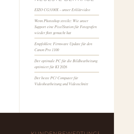
EIZO CG3100X – unser Erklärvideo
Wenn Photoshop streikt: Wie unser
Support eine PixelStation für Fotografen
wieder flott gemacht hat
Empfohlen: Firmware Update für den
Canon Pro 1100
Der optimale PC für die Bildbearbeitung
optimiert für KI 2026
Der beste PC/ Computer für
Videobearbeitung und Videoschnitt
KUNDENBEWERTUNGEN