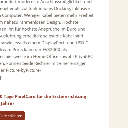
 garantiert modernste Anschlussmöglichkeit und
ugt er als vollfunktionales Docking, inklusive
 Computer. Weniger Kabel bieten mehr Freiheit
nem nahezu rahmenlosen Design. Höchste
ieren ihn für höchste Ansprüche im Büro und
sführung erhältlich; selbst die Kabel sind
- sowie jeweils einem DisplayPort- und USB-C-
stream Ports kann der EV3240X als
eispielsweise im Home-Office sowohl Privat-PC
n, können beide Rechner mit einer einzigen
er Picture-byPicture-
g.
 Tage PixelCare für die Ersteinrichtung
 Jahre)
Care erfahren