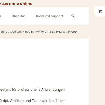
rttermine online
n
Über Uns
Kontakt & Support
Store
/
Monitore
/
EIZO EV Monitore
/
EIZO EV3240X- 4K UHD
 bestens für professionelle Anwendungen
140 dpi. Grafiken und Texte werden daher