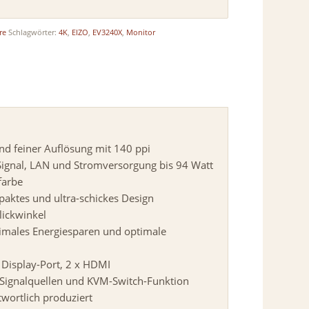
re
Schlagwörter:
4K
,
EIZO
,
EV3240X
,
Monitor
nd feiner Auflösung mit 140 ppi
Signal, LAN und Stromversorgung bis 94 Watt
farbe
ktes und ultra-schickes Design
lickwinkel
imales Energiesparen und optimale
 Display-Port, 2 x HDMI
 2 Signalquellen und KVM-Switch-Funktion
wortlich produziert