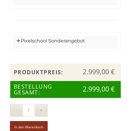
Pixelschool Sonderangebot
2.999,00
€
PRODUKTPREIS:
BESTELLUNG
2.999,00
€
GESAMT:
Alt
In den Warenkorb