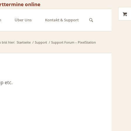
rttermine online
n
Über Uns
Kontakt & Support
 bist hier:
Startseite
/
Support
/
Support Forum – PixelStation
p etc.