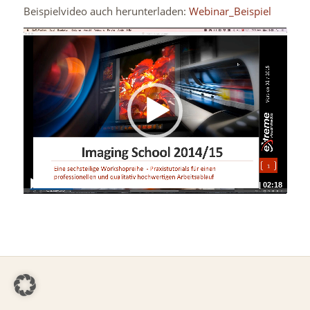
Beispielvideo auch herunterladen:
Webinar_Beispiel
00:00
|
02:18