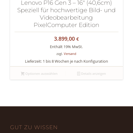
Lenovo P16 Gen 3 – 16″ (40,6cm)
Speziell für hochwertige Bild- und
Videobearbeitung
PixelComputer Edition
3.899,00
€
Enthält 19% MwSt.
zzgl.
Versand
Lieferzeit: 1 bis 8 Wochen je nach Konfiguration
Optionen auswählen
Details anzeigen
GUT ZU WISSEN