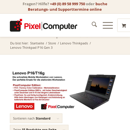
Fragen? Hilfe?
+49 (0) 89 58 999 750
oder
buche
Beratungs- und Supporttermine online
Lenovo Thinkpad P16 Gen 3
Du bist hier:
Startseite
/
Store
/
Lenovo Thinkpads
/
Lenovo Thinkpad P16 Gen 3
Sortieren nach
Standard
Zeige
15 Produkte pro Seite